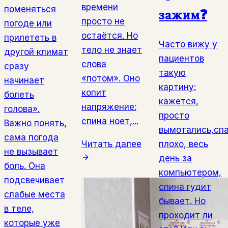
времени
поменяться
зажим❓
просто не
погоде или
остаётся. Но
прилететь в
Часто вижу у
тело не знает
другой климат
пациентов
слова
сразу
такую
«потом». Оно
начинает
картину:
копит
болеть
кажется,
напряжение:
голова».
просто
спина ноет,...
Важно понять,
вымотались,сп
сама погода
Читать далее
плохо, весь
не вызывает
день за
боль. Она
компьютером,
подсвечивает
спина гудит
слабые места
бывает. Но
в теле,
проходит ли
которые уже