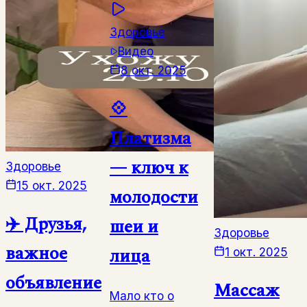
Здоровье
Видео
8 окт. 2025
💠
Платизма
— ключ к
Здоровье
15 окт. 2025
молодости
✈️ Друзья,
шеи и
Здоровье
важное
лица
1 окт. 2025
объявление
Массаж
Мало кто о