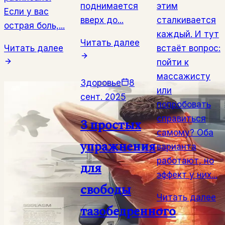
поднимается
этим
Если у вас
вверх до...
сталкивается
острая боль,...
каждый. И тут
Читать далее
Читать далее
встаёт вопрос:
пойти к
массажисту
Здоровье
8
или
сент. 2025
попробовать
справиться
3 простых
самому? Оба
упражнения
варианта
работают, но
для
эффект у них...
свободы
Читать далее
тазобедренного