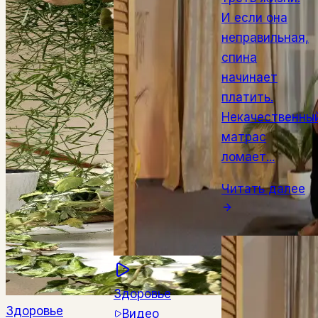
И если она
неправильная,
спина
начинает
платить.
Некачественны
матрас
ломает...
Читать далее
Здоровье
Здоровье
Видео