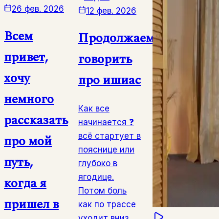
26 фев. 2026
12 фев. 2026
Всем
Продолжаем
привет,
говорить
хочу
про ишиас
немного
Как все
рассказать
начинается ❓
всё стартует в
про мой
пояснице или
путь,
глубоко в
ягодице.
когда я
Потом боль
пришел в
как по трассе
уходит вниз