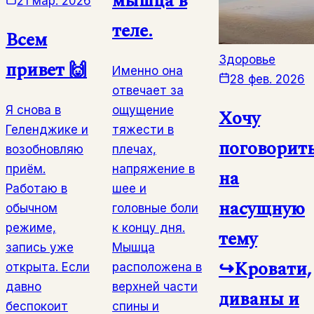
мышца в
21 мар. 2026
теле.
Всем
Здоровье
привет 🙌
Именно она
28 фев. 2026
отвечает за
Я снова в
ощущение
Хочу
Геленджике и
тяжести в
поговорить
возобновляю
плечах,
приём.
напряжение в
на
Работаю в
шее и
насущную
обычном
головные боли
режиме,
к концу дня.
тему
запись уже
Мышца
↪️Кровати,
открыта. Если
расположена в
давно
верхней части
диваны и
беспокоит
спины и