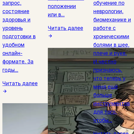
запрос,
обучение по
положении
состояние
неврологии,
или в...
здоровья и
биомеханике и
уровень
Читать далее
работе с
подготовки в
хроническими
удобном
болями в шее,
онлайн-
плече и руке.
формате. За
И честно
годы...
признаюсь,
что теперь у
Читать далее
меня ещё
больше
инструментов
для того,
чтобы...
Читать далее