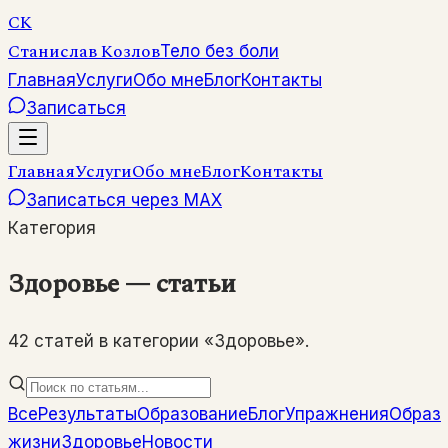
СК
Станислав Козлов
Тело без боли
Главная
Услуги
Обо мне
Блог
Контакты
Записаться
Главная
Услуги
Обо мне
Блог
Контакты
Записаться через MAX
Категория
Здоровье — статьи
42 статей в категории «Здоровье».
Все
Результаты
Образование
Блог
Упражнения
Образ
жизни
Здоровье
Новости