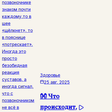
позвоночнике
знаком почти
каждому,то в
шее
«щёлкнет», то
в пояснице
«потрескает».
Иногда это
просто
безобидная
реакция
Здоровье
суставов, а
25 авг. 2025
иногда сигнал,
что с
👐 Что
позвоночником
происходит,
не всё в