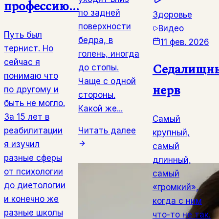
профессию...
по задней
Здоровье
поверхности
Видео
Путь был
бедра, в
11 фев. 2026
тернист. Но
голень, иногда
сейчас я
Седалищн
до стопы.
понимаю что
Чаще с одной
нерв
по другому и
стороны.
быть не могло.
Какой же...
За 15 лет в
Самый
реабилитации
Читать далее
крупный,
я изучил
самый
разные сферы
длинный,
от психологии
самый
до диетологии
«громкий»,
и конечно же
когда с ним
разные школы
что-то не так.