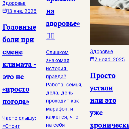
Здоровье
на
13 янв. 2026
здоровье»
Головные
🧘‍♀️
боли при
смене
Здоровье
Слишком
7 нояб. 2025
знакомая
климата -
история,
Просто
это не
правда?
Работа, семья,
устали
«просто
дела, день
или это
погода»
проходит как
марафон, и
уже
кажется, что
Часто слышу:
хроническ
на себя
«Стоит