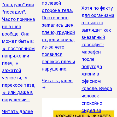
по левой
"продуло" или
Хотя по факту
стороне тела.
"посадил".
для организма
Постепенно
Часто причина
это часто
зажались шея,
не в шее
выглядит как
плечо, грудной
вообще. Она
внезапный
отдел и спина,
может быть в:
кроссфит-
из-за чего
🔹 постоянном
марафон
появился
напряжении
после
перекос плеч и
плеч, 🔹
полугода
нарушение...
зажатой
жизни в
челюсти, 🔹
Читать далее
офисном
перекосе таза,
кресле. Вчера
🔹 или даже в
человек
нарушении...
спокойно
сидел за
Читать далее