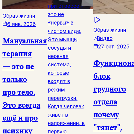
при стрессе -
это не
Образ жизни
«нервы» в
6 янв. 2026
Образ жизни
чистом виде.
Видео
Мануальная
Это мышцы,
27 окт. 2025
сосуды и
терапия
нервная
Функцион
— это не
система,
которые
блок
только
входят в
грудного
про тело.
режим
перегрузки.
отдела
Это всегда
Когда человек
почему
живёт в
ещё и про
напряжении, в
"тянет",
психику
первую