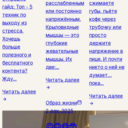
расслабленным
сжимаете
гайд: Топ - 5
или постоянно
губы, пьёте
техник по
напряжённым.
кофе через
выходу из
Крыловидные
трубочку или
стресса.
мышцы — это
просто
Хочешь
глубокие
держите
больше
жевательные
напряжение в
полезного и
мышцы. Их
лице. И почти
бесплатного
две:...
никто о ней не
контента?
думает…
Жду...
Читать далее
пока...
Читать далее
Читать далее
Образ жизни
2 дек. 2025
😉🙃😋🥹