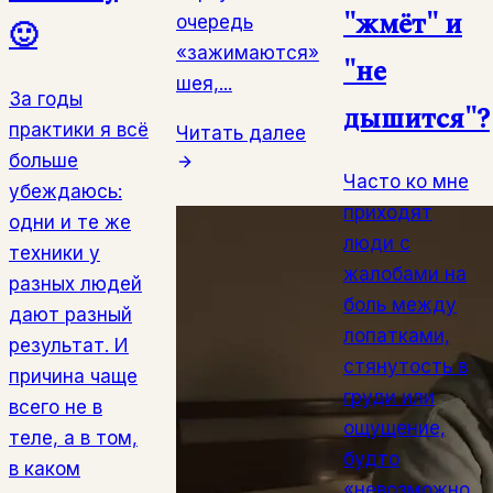
"жмёт" и
очередь
🙂
«зажимаются»
"не
шея,...
За годы
дышится"?
практики я всё
Читать далее
больше
Часто ко мне
убеждаюсь:
приходят
одни и те же
люди с
техники у
жалобами на
разных людей
боль между
дают разный
лопатками,
результат. И
стянутость в
причина чаще
груди или
всего не в
ощущение,
теле, а в том,
будто
в каком
«невозможно