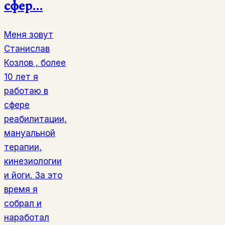
сфер...
Меня зовут
Станислав
Козлов , более
10 лет я
работаю в
сфере
реабилитации,
мануальной
терапии,
кинезиологии
и йоги. За это
время я
собрал и
наработал