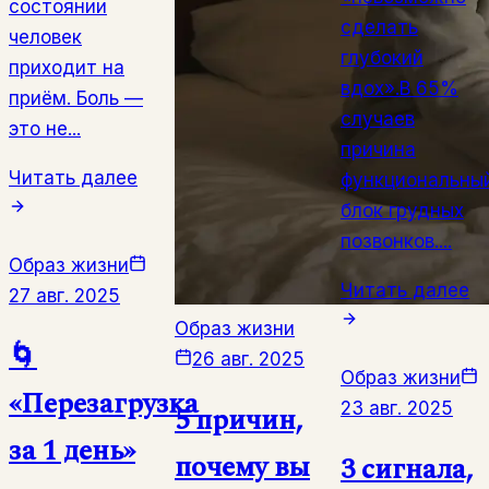
состоянии
сделать
человек
глубокий
приходит на
вдох».В 65%
приём. Боль —
случаев
это не...
причина
Читать далее
функциональны
блок грудных
позвонков....
Образ жизни
Читать далее
27 авг. 2025
Образ жизни
🌀
26 авг. 2025
Образ жизни
«Перезагрузка
23 авг. 2025
5 причин,
за 1 день»
почему вы
3 сигнала,