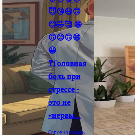
😇😘😃🙃
😊🤣🥰 😁
🙃😊🙃😄
😀
❓Головная
боль при
стрессе -
это не
«нервы...
Головная боль