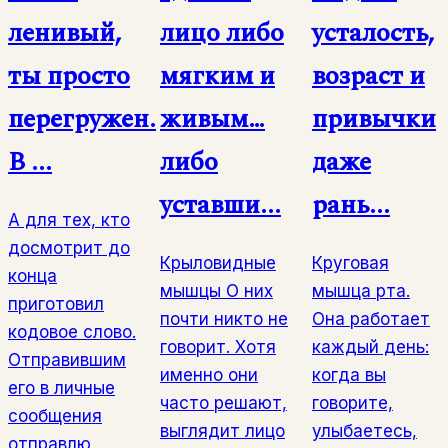
ленивый,
лицо либо
усталость,
ты просто
мягким и
возраст и
перегружен.
живым…
привычки
В ...
либо
даже
уставши...
рань...
А для тех, кто
досмотрит до
Крыловидные
Круговая
конца
мышцы О них
мышца рта.
приготовил
почти никто не
Она работает
кодовое слово.
говорит. Хотя
каждый день:
Отправившим
именно они
когда вы
его в личные
часто решают,
говорите,
сообщения
выглядит лицо
улыбаетесь,
отправлю