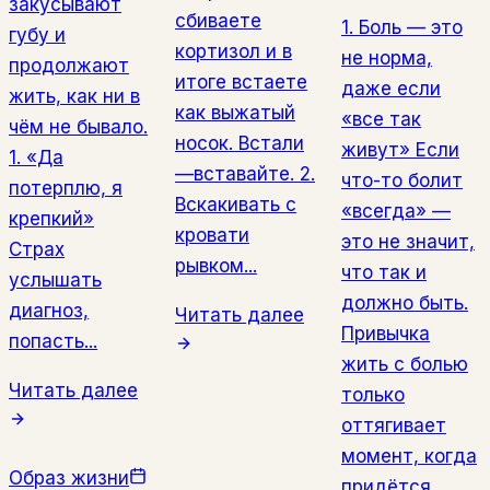
закусывают
сбиваете
1. Боль — это
губу и
кортизол и в
не норма,
продолжают
итоге встаете
даже если
жить, как ни в
как выжатый
«все так
чём не бывало.
носок. Встали
живут» Если
1. «Да
—вставайте. 2.
что-то болит
потерплю, я
Вскакивать с
«всегда» —
крепкий»
кровати
это не значит,
Страх
рывком...
что так и
услышать
должно быть.
диагноз,
Читать далее
Привычка
попасть...
жить с болью
Читать далее
только
оттягивает
момент, когда
Образ жизни
придётся