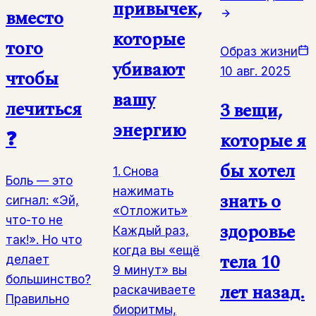
привычек,
вместо
которые
того
Образ жизни
убивают
10 авг. 2025
чтобы
вашу
лечиться
3 вещи,
энергию
❓
которые я
бы хотел
1. Снова
Боль — это
нажимать
знать о
сигнал: «Эй,
«Отложить»
что-то не
здоровье
Каждый раз,
так!». Но что
когда вы «ещё
тела 10
делает
9 минут» вы
большинство?
лет назад.
раскачиваете
Правильно
биоритмы,