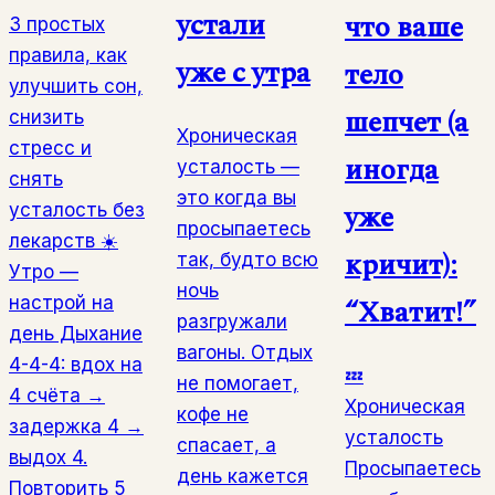
устали
что ваше
3 простых
правила, как
уже с утра
тело
улучшить сон,
шепчет (а
снизить
Хроническая
стресс и
иногда
усталость —
снять
это когда вы
уже
усталость без
просыпаетесь
лекарств ☀️
кричит):
так, будто всю
Утро —
ночь
“Хватит!”
настрой на
разгружали
день Дыхание
вагоны. Отдых
4-4-4: вдох на
💤
не помогает,
4 счёта →
Хроническая
кофе не
задержка 4 →
усталость
спасает, а
выдох 4.
Просыпаетесь
день кажется
Повторить 5