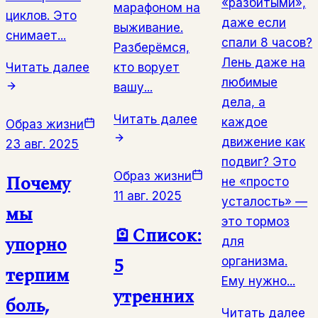
«разбитыми»,
марафоном на
циклов. Это
даже если
выживание.
снимает...
спали 8 часов?
Разберёмся,
Лень даже на
Читать далее
кто ворует
любимые
вашу...
дела, а
Читать далее
каждое
Образ жизни
движение как
23 авг. 2025
подвиг? Это
Образ жизни
Почему
не «просто
11 авг. 2025
усталость» —
мы
это тормоз
🪫Список:
упорно
для
5
организма.
терпим
Ему нужно...
утренних
боль,
Читать далее