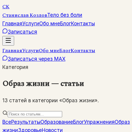
СК
Станислав Козлов
Тело без боли
Главная
Услуги
Обо мне
Блог
Контакты
Записаться
Главная
Услуги
Обо мне
Блог
Контакты
Записаться через MAX
Категория
Образ жизни — статьи
13 статей в категории «Образ жизни».
Все
Результаты
Образование
Блог
Упражнения
Образ
жизни
Здоровье
Новости