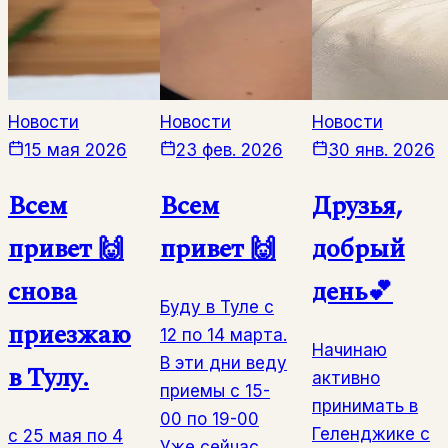
Новости
Новости
Новости
15 мая 2026
23 фев. 2026
30 янв. 2026
Всем
Всем
Друзья,
привет 🙌
привет 🙌
добрый
снова
день💕
Буду в Туле с
приезжаю
12 по 14 марта.
Начинаю
В эти дни веду
в Тулу.
активно
приемы с 15-
принимать в
00 по 19-00
Геленджике с
с 25 мая по 4
Уже сейчас