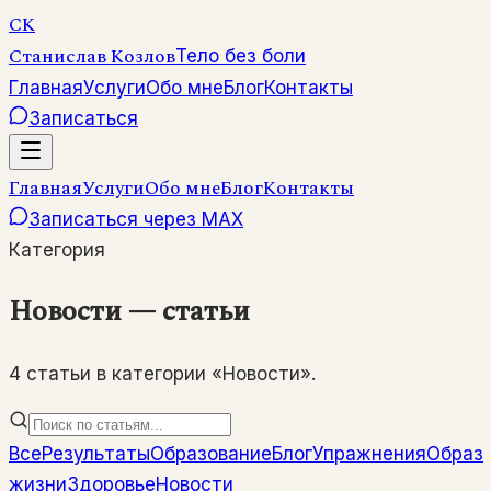
СК
Станислав Козлов
Тело без боли
Главная
Услуги
Обо мне
Блог
Контакты
Записаться
Главная
Услуги
Обо мне
Блог
Контакты
Записаться через MAX
Категория
Новости — статьи
4 статьи в категории «Новости».
Все
Результаты
Образование
Блог
Упражнения
Образ
жизни
Здоровье
Новости