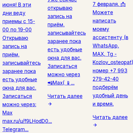
7 февраля. 📩
июня! В эти
открываю
Можете
дни веду
запись на
написать
приемы с 15-
приём,
моему
00 по 19-00
записывайтесь
ассистенту (в
Открываю
заранее пока
WhatsApp,
запись на
есть удобные
MAX, Tg -
приём,
окна для вас.
Kozlov_osteopat
записывайтесь
Записаться
номер +7 993
заранее пока
можно через
279-42-40
есть удобные
📲Мах( 📱...
подберём
окна для вас.
удобный день
Записаться
Читать далее
и время.
можно через:
Мах
Читать далее
max.ru/u/f9LHodD0...
Telegram...